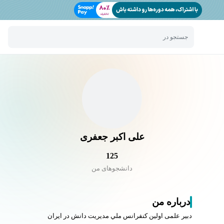
جستجو در
علی اکبر جعفری
125
دانشجو‌های من
درباره من
دبير علمی اولين كنفرانس ملي مديريت دانش در ايران