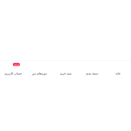
ورود
خانه
دسته بندی
سبد خرید
دوره‌های من
حساب کاربری
سرویس سازمانی مکتب‌خونه
، بستر رشد و توانمندسازی حرفه‌ای
کارکنان در مسیر توسعه‌ فردی آن‌هاست.