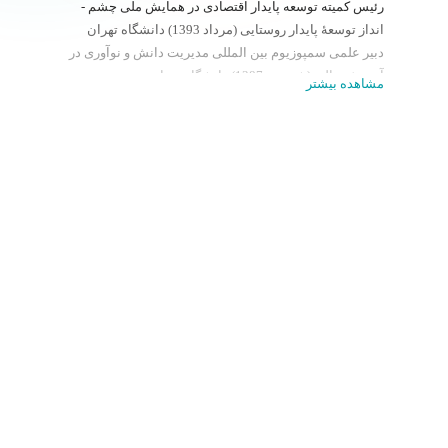
رئیس کمیته توسعه پایدار اقتصادی در همایش ملی چشم ­
انداز توسعۀ پایدار روستایی (مرداد 1393) دانشگاه تهران
دبیر علمی سمپوزیوم بین المللی مدیریت دانش و نوآوری در
آموزش عالی (شهریور 1387) دانشگاه تهران
مشاهده بیشتر
دکتری, ۱۳۸۱, مدیریت, تربیت مدرس
کارشناسی ارشد, ۱۳۷۶, مدیریت دولتی, دانشگاه علامه
طباطبایی