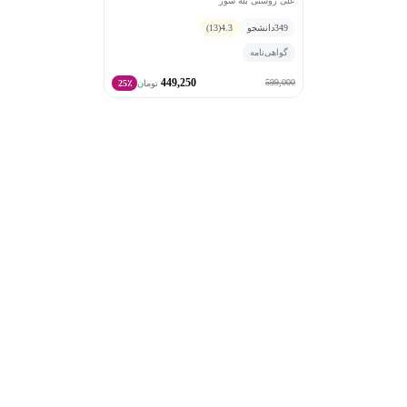
علی روشنی بله سور
349
دانشجو
4.3
(13)
گواهی‌نامه
449,250
599,000
تومان
25٪