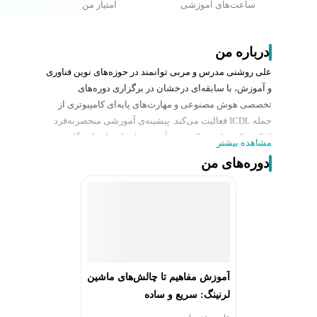
ساعت‌های آموزشی
امتیاز من
درباره من
علی روشنی مدرس و مربی توانمند در حوزه‌های نوین فناوری
و آموزش، با سابقه‌ای درخشان در برگزاری دوره‌های
تخصصی هوش مصنوعی و مهارت‌های پایه‌ای کامپیوتری از
جمله ICDL فعالیت می‌کند. پیشینه‌ی آموزشی منحصربه‌فرد
او که ترکیبی از مدرک رشته آموزش ابتدایی از دانشگاه
مشاهده بیشتر
فرهنگیان و تخصص در فناوری است، به او این توانایی را
دوره‌های من
بخشیده تا مفاهیم پیچیده‌ی دیجیتال را به زبانی ساده،
گام‌به‌گام و برای همه‌ی مخاطبان قابل درک کند. وی با
بهره‌گیری از دانش عمیق روانشناسی یادگیری دوره‌های خود
را فراتر از یک آموزش معمول طراحی کرده و آنها را به
بستری برای خلق تغییرات مثبت، توانمندسازی واقعی و رشد
مستمر تبدیل می‌کند. رویکرد او نه بر پایه‌ی تدریس خشک
نظری، بلکه بر تمرکز بر نیازهای واقعی مخاطبان و حل
آموزش مفاهیم تا چالش‌های ماشین
چالش‌های روزمره‌ی آنها در عصر دیجیتال استوار است.
لرنینگ: سریع و ساده