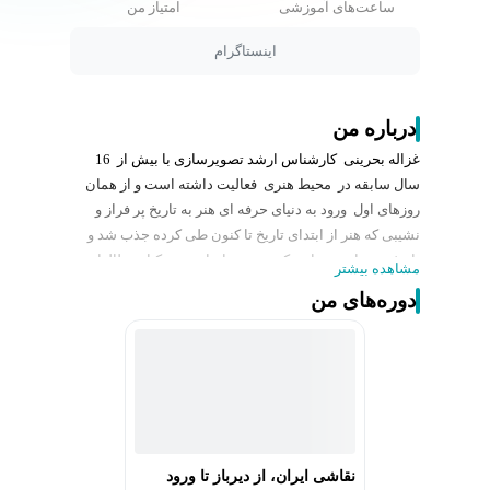
ساعت‌های آموزشی
امتیاز من
اینستاگرام
درباره من
غزاله بحرینی کارشناس ارشد تصویرسازی با بیش از 16
سال سابقه در محیط هنری فعالیت داشته است و از همان
روزهای اول ورود به دنیای حرفه ای هنر به تاریخ پر فراز و
نشیبی که هنر از ابتدای تاریخ تا کنون طی کرده جذب شد و
تاریخ هنر را به عنوان رکنی مهم و اساسی در کنار مطالعات
مشاهده بیشتر
آکادمیک خود ادامه داد.
دوره‌های من
در طی مطالعات خود با دنیای پر رمز و راز اسطوره آشنا شد
و به تحقیق و مطالعه در این زمینه هم روی آورد.
او در زمینه هنرهای تجسمی نیز فعالیت داشته و چندین
نمایشگاه در داخل کشور و تعدادی نمایشگاه در کشورهایی
چون کانادا، انگلیس، اتریش و … برگذار کرده است.
نقاشی ایران، از دیرباز تا ورود