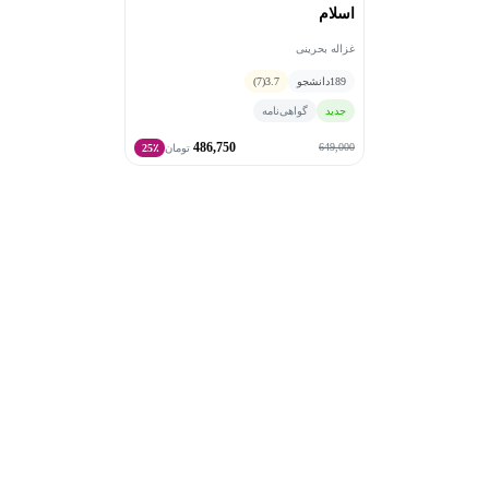
اسلام
غزاله بحرینی
189
دانشجو
3.7
(7)
جدید
گواهی‌نامه
486,750
649,000
تومان
25٪