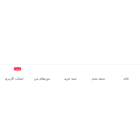
ورود
خانه
دسته بندی
سبد خرید
دوره‌های من
حساب کاربری
سرویس سازمانی مکتب‌خونه
، بستر رشد و توانمندسازی حرفه‌ای
کارکنان در مسیر توسعه‌ فردی آن‌هاست.