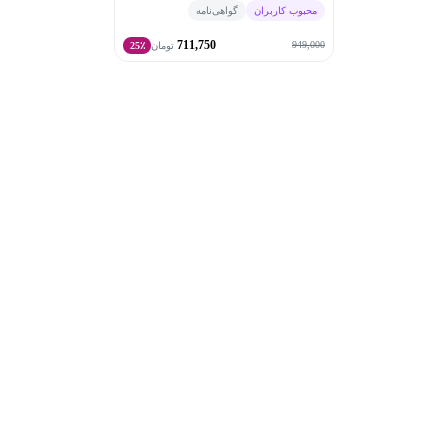
محبوب کاربران
گواهی‌نامه
711,750
949,000
تومان
25٪