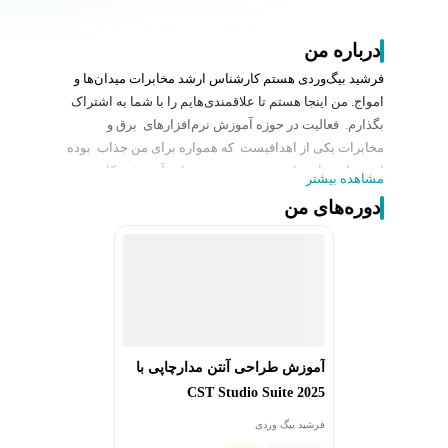
درباره من
فرشید بیگ‌وردی هستم کارشناس ارشد مخابرات میدان‌ها و
امواج. من اینجا هستم تا علاقمندی‌هایم را با شما به اشتراک
بگذارم. فعالیت در حوزه آموزش نرم‌افزارهای برق و
مخابرات یکی از اهدافیست که همواره برای من جذاب بوده
است. امیدوارم با تهیه و تدوین ویدئوهای آموزشی کاربردی
مشاهده بیشتر
در این حوزه نقش مثبتی ایفا کرده و نقطه شروعی، برای
دوره‌های من
فعالیت حرفه‌ای در حوزه برق و مخابرات به شما معرفی کنم.
آموزش طراحی آنتن مدارچاپی با
CST Studio Suite 2025
فرشید بیگ وردی