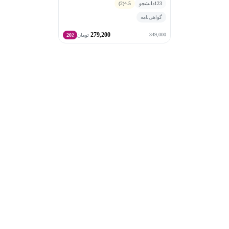
123
دانشجو
4.5
(2)
گواهی‌نامه
279,200
349,000
تومان
20٪