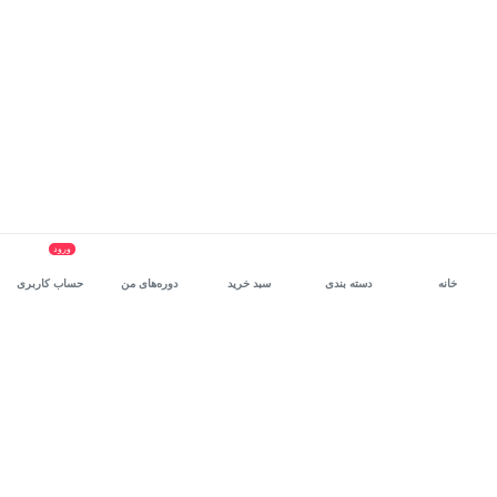
ورود
خانه
دسته بندی
سبد خرید
دوره‌های من
حساب کاربری
سرویس سازمانی مکتب‌خونه
، بستر رشد و توانمندسازی حرفه‌ای
کارکنان در مسیر توسعه‌ فردی آن‌هاست.