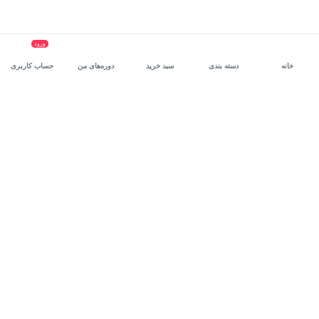
ورود
خانه
دسته بندی
سبد خرید
دوره‌های من
حساب کاربری
سرویس سازمانی مکتب‌خونه
، بستر رشد و توانمندسازی حرفه‌ای
کارکنان در مسیر توسعه‌ فردی آن‌هاست.
درخواست دمو
برنامه‌نویسی