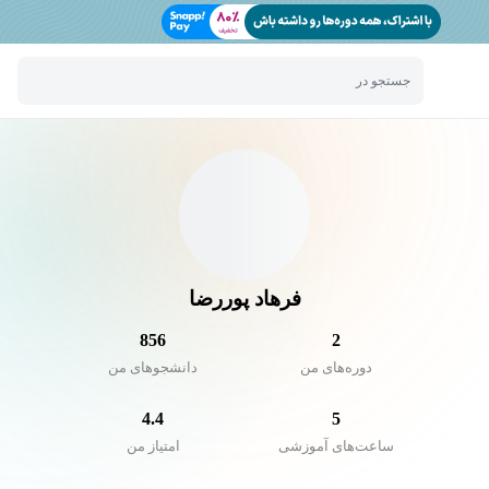
جستجو در
فرهاد پوررضا
856
2
دوره‌های من
دانشجو‌های من
4.4
5
ساعت‌های آموزشی
امتیاز من