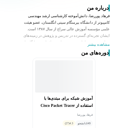
درباره من
فرهاد پوررضا، دانش‌آموخته کارشناسی ارشد مهندسی
کامپیوتر از دانشگاه بیرمنگام سیتی انگلستان، عضو هیئت
علمی مؤسسه آموزش عالی سراج از سال ۱۳۸۷ است.
ایشان تجربه‌ای گسترده در تدریس و پژوهش در زمینه‌های
برنامه‌نویسی، طراحی سیستم‌های نرم‌افزاری، و پایگاه‌های
مشاهده بیشتر
داده داشته و در طول دوران حرفه‌ای خود به‌عنوان مدرس و
دوره‌های من
مشاور در پروژه‌های مختلف فناوری اطلاعات و آموزش
نرم‌افزار فعالیت کرده است.
از سوابق آموزشی ایشان می‌توان به بیش از ۱۵ سال
تدریس دروس برنامه‌نویسی پیشرفته، ساختمان داده ها و
پایگاه داده‌ها، به همراه تولید دوره‌های آموزشی در زمینه
برنامه‌نویسی پایتون، سی شارپ و MYSQL اشاره کرد.
ایشان هم‌اکنون به‌عنوان مدرس و مشاور در زمینه آموزش
آموزش شبکه برای مبتدی‌ها با
علوم کامپیوتر و طراحی نرم‌افزارهای کاربردی فعالیت
استفاده از Cisco Packet Tracer
می‌کند.
فرهاد پوررضا
549
دانشجو
4.3
(27)