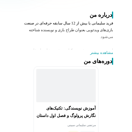
درباره من
فرید سلیمانی با بیش از 12 سال سابقه حرفه‌ای در صنعت
بازی‌های ویدئویی بعنوان طراح بازی و نویسنده شناخته
می‌شود.
او همچنین تجربه نشر چند کتاب موفق در ژانرهای فانتزی و
مشاهده بیشتر
تاریخی را هم در کارنامه خود دارد.
دوره‌های من
تجربه تدریس او در زمینه‌های مختلف از جمله طراحی بازی، و
دوره‌های متعدد نویسندگی در دانشگاه، انیستیتوها و
آکادمی‌های آنلاین متعدد را شامل می‌شود.
از دوره‌های ارائه‌ شده توسط فرید سلیمانی:
- طراحی پیرنگ داستان
آموزش نویسندگی: تکنیک‌های
- طراحی شخصیت
نگارش پرولوگ و فصل اول داستان
- فیلمنامه‌نویسی
- دنیاسازی برای داستان‌های فانتزی
مرتضی سلیمانی سیبنی
- خلق زبان Conlang برای دنیاهای داستانی فانتزی