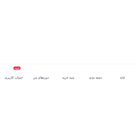
ورود
خانه
دسته بندی
سبد خرید
دوره‌های من
حساب کاربری
سرویس سازمانی مکتب‌خونه
، بستر رشد و توانمندسازی حرفه‌ای
کارکنان در مسیر توسعه‌ فردی آن‌هاست.