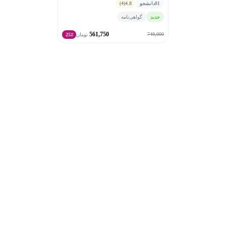
81
دانشجو
4.8
(4)
- خلق ساختار مذهبی برای دنیاهای داستانی فانتزی
جدید
گواهی‌نامه
- طراحی روایت برای بازی‌های ویدئویی
561,750
749,000
تومان
25٪