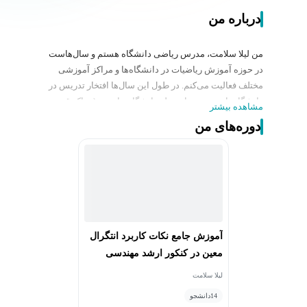
درباره من
من لیلا سلامت، مدرس ریاضی دانشگاه هستم و سال‌هاست
در حوزه آموزش ریاضیات در دانشگاه‌ها و مراکز آموزشی
مختلف فعالیت می‌کنم. در طول این سال‌ها افتخار تدریس در
دانشگاه‌های متعددی از جمله دانشگاه پیام نور (مراکز قم و
مشاهده بیشتر
ساوه)، دانشگاه آزاد اسلامی قم، دانشگاه آزاد واحد سماء
دوره‌های من
قم، دانشگاه غیرانتفاعی سینا کاشان، دانشگاه غیرانتفاعی
مفید قم، دانشگاه غیرانتفاعی پویش قم، دانشگاه
غیرانتفاعی حکمت قم و همچنین دانشگاه علمی‌کاربردی قم
و تهران را داشته‌ام.
در این مراکز دروس متنوعی از حوزه ریاضیات و آمار را برای
رشته‌های مختلف تدریس کرده‌ام؛ از جمله ریاضی عمومی ۱ و
۲، معادلات دیفرانسیل، ریاضی مهندسی، آنالیز عددی، آمار و
آموزش جامع نکات کاربرد انتگرال
احتمال، تحقیق در عملیات، منطق ریاضی، توابع مختلط،
معین در کنکور ارشد مهندسی
ریاضیات پایه و مقدمات آمار و همچنین دروسی مانند کاربرد
عمران
کامپیوتر در مدیریت و حسابداری. تجربه تدریس این دروس
لیلا سلامت
برای رشته‌های گوناگون مهندسی، علوم پایه، مدیریت،
14
دانشجو
کامپیوتر، جغرافیا، اقتصاد و سایر رشته‌ها به من کمک کرده تا