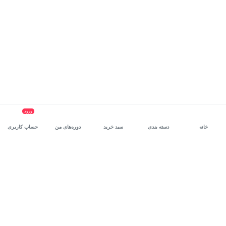
ورود
خانه
دسته بندی
سبد خرید
دوره‌های من
حساب کاربری
سرویس سازمانی مکتب‌خونه
، بستر رشد و توانمندسازی حرفه‌ای
کارکنان در مسیر توسعه‌ فردی آن‌هاست.