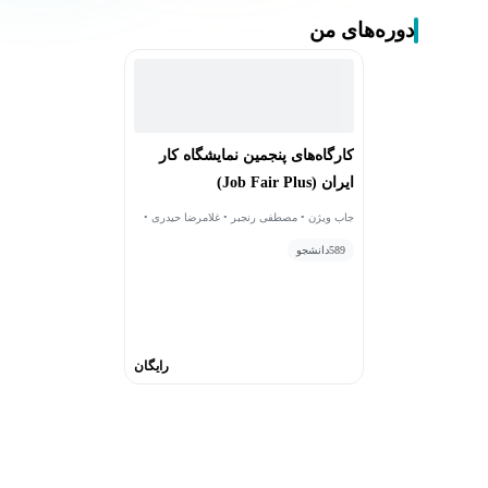
دوره‌های من
کارگاه‌های پنجمین نمایشگاه کار
ایران (Job Fair Plus)
جاب ویژن • مصطفی رنجبر • غلامرضا حیدری •
احمدرضا فاضل • علی ایمانی مقدسی • مازیار
589
دانشجو
چیت‌ساز • سامان هاشمی • عادله باغبان • آرمان
عزیزی • مهشاد ابطحی فروشانی • اباذر کمالی •
میلاد قیصری
رایگان