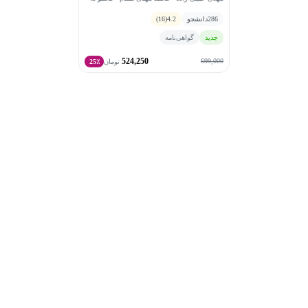
پنپاتیفای
286
دانشجو
4.2
(16)
جدید
گواهی‌نامه
524,250
699,000
تومان
25٪