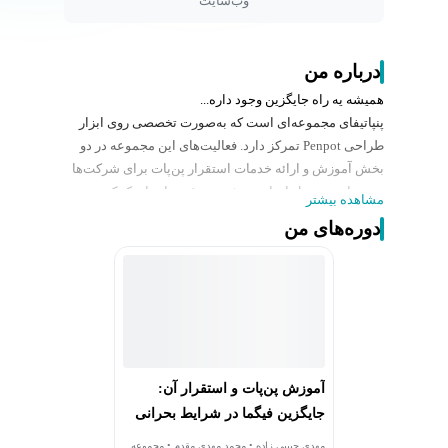
وب‌سایت
درباره من
همیشه یه راه جایگزین وجود داره...
پنپاتیفای مجموعه‌ای است که به‌صورت تخصصی روی ابزار
طراحی Penpot تمرکز دارد. فعالیت‌های این مجموعه در دو
بخش آموزش و ارائه خدمات استقرار پن‌پات برای شرکت‌ها
و تیم‌های محصول انجام می‌شود. هدف پنپاتیفای کمک به
مشاهده بیشتر
تیم‌ها برای استفاده از یک ابزار طراحی متن‌باز و قابل
دوره‌های من
استقرار روی زیرساخت خودشان است؛ ابزاری که بدون
وابستگی به سرویس‌های خارجی، امکان طراحی و همکاری
تیمی را فراهم می‌کند. این رویکرد به سازمان‌ها کمک می‌کند
تا در شرایط محدودیت‌های دسترسی یا قطعی اینترنت
بین‌الملل نیز بتوانند بدون وقفه به کار طراحی محصول ادامه
دهند.
آموزش پن‌پات و استقرار آن:
جایگزین فیگما در شرایط بحرانی
مهدی حبیبی‌ زاده • محمد مهدی مقدم • مجموعه