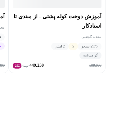
آموزش دوخت کوله پشتی - از مبتدی تا
آم
استادکار
محد
محدثه گنجعلی
8
م
175
دانشجو
5
2 امتیاز
گواهی‌نامه
449,250
000
599,000
تومان
25٪