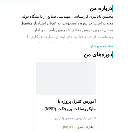
درباره من
محسن باباپیری کارشناسی مهندسی صنایع از دانشگاه دولتی
محلات است. در دوره دانشجویی، به عنوان استادیار مشغول
به حل تمرین دروس مختلف همچون ریاضیات و آمار
بوده‌است. از جمله فعالیت‌های ایشان، سابقه همکاری با
مجموعه‌ها و سایت‌های مختلفی جهت انجام مشاوره به بیش
مشاهده بیشتر
از 100 عنوان پروژه و پایان‌نامه‌نویسی، سابقه فعالیت در
دوره‌های من
صنایع تولیدی و صنعتی مختلف و همچنین مسئولیت
پیاده‌سازی ISO 9001، IATF، برنامه‌ریزی تولید، پیاده‌سازی و
تحت کنترل در آوردن پروژه‌های شرکت‌های مختلف است. در
حال حاضر به عنوان کارشناس واحد مهندسی (کارشناس
پروژه) در یک شرکت صنعتی مشغول به فعالیت هستند.
همچنین وی در زمینه آموزش ویدئویی فعال بوده است.
ایشان مهارت کار با نرم‌افزارهای آفیس، MS Project، مینی
آموزش کنترل پروژه با
تب، SPSS و … را نیز دارد.
مایکروسافت پروجکت (MSP) -
پیشرفته
آکادمی نیک‌درس • محسن باباپیری
1,544
دانشجو
3.9
(100)