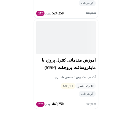
گواهی‌نامه
524,250
699,000
تومان
25٪
آموزش مقدماتی کنترل پروژه با
مایکروسافت پروجکت (MSP)
آکادمی نیک‌درس • محسن باباپیری
2,240
دانشجو
4.1
(209)
گواهی‌نامه
449,250
599,000
تومان
25٪