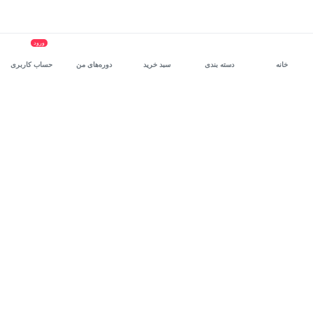
ورود
خانه
دسته بندی
سبد خرید
دوره‌های من
حساب کاربری
سرویس سازمانی مکتب‌خونه
، بستر رشد و توانمندسازی حرفه‌ای
کارکنان در مسیر توسعه‌ فردی آن‌هاست.
درخواست دمو
برنامه‌نویسی