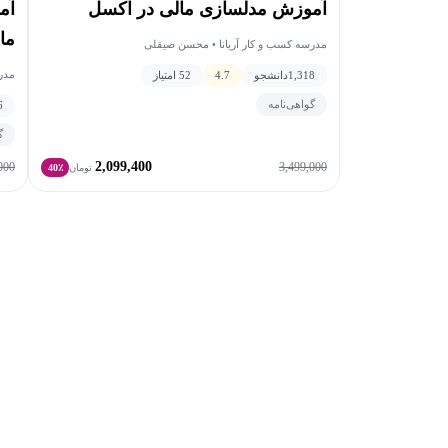
آموزش مدلسازی مالی در اکسل
آم
ما
مدرسه کسب و کار آریانا • محسن صیقلی
مدر
1,318
دانشجو
4.7
52 امتیاز
گواهی‌نامه
6
گ
2,099,400
000
3,499,000
تومان
40٪