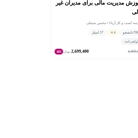
وزش مدیریت مالی برای مدیران غیر
لی
سه کسب و کار آریانا • محسن صیقلی
78
دانشجو
4.4
37 امتیاز
واهی‌نامه
2,699,400
4,499,
تومان
40٪