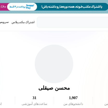
سرویس 
اشتراک مکتب‌پلاس
تدریس ک
محسن صیقلی
31
1,907
من
دانشجو‌های من
ساعت‌های آموزشی
ام