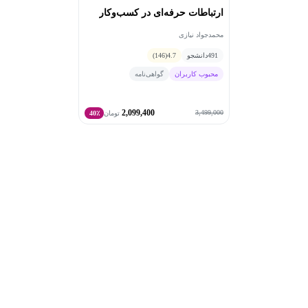
سرپرست تجارت الکترونیک فعالیت کرده است. او در این
ارتباطات حرفه‌ای در کسب‌وکار
مسیر، تجربه طراحی و اجرای کمپین‌های ارتباطی، مدیریت
تیم‌ها، برگزاری کنفرانس‌ها، مذاکره‌های سازمانی و توسعه
محمدجواد نیازی
ارتباطات بین‌سازمانی را به‌صورت عملی به دست آورده
491
دانشجو
4.7
(146)
است.
محبوب کاربران
گواهی‌نامه
رویکرد آموزشی او مبتنی بر ترکیب دانش آکادمیک و تجربه
میدانی است؛ این رویکرد کاملاً کاربردی، ساده و مبتنی بر
2,099,400
تجربه واقعی بازار است. او تلاش می‌کند مفاهیم ارتباط مؤثر
3,499,000
تومان
40٪
را به مهارت‌هایی قابل اجرا در جلسات کاری، مذاکره‌ها،
ارائه‌ها و تعاملات روزمره حرفه‌ای تبدیل کند.