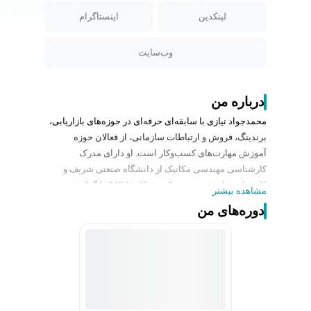
لینکدین
اینستاگرام
وب‌سایت
درباره من
محمدجواد نیازی با سابقه‌ای حرفه‌ای در حوزه‌های بازاریابی،
برندینگ، فروش و ارتباطات سازمانی، از فعالان حوزه
آموزش مهارت‌های کسب‌وکار است. او دارای مدرک
کارشناسی مهندسی مکانیک از دانشگاه صنعتی شریف و
کارشناسی ارشد مدیریت کسب‌وکار (MBA) با گرایش
مشاهده بیشتر
استراتژی از دانشگاه تهران است و تمرکز اصلی فعالیت‌های
دوره‌های من
آموزشی او بر بهبود تعاملات حرفه‌ای، متقاعدسازی و ارتباط
مؤثر در محیط‌های کاری بوده است.
او سابقه همکاری با نهادها و سازمان‌های معتبر از جمله
دانشگاه صنعتی شریف، صنایع غذایی یک‌ ویک وگروه صنعتی
گلرنگ را در کارنامه خود دارد و در نقش‌هایی مانند مدیر
ارتباطات بازاریابی، رهبر تیم فروش، متخصص برند و