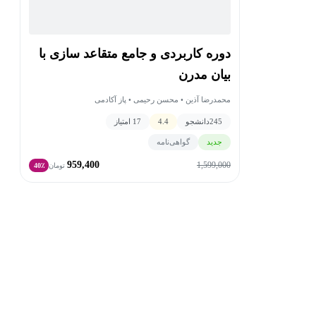
دوره کاربردی و جامع متقاعد سازی با
بیان مدرن
محمدرضا آذین • محسن رحیمی • پاز آکادمی
245
دانشجو
4.4
17 امتیاز
جدید
گواهی‌نامه
959,400
1,599,000
تومان
40٪