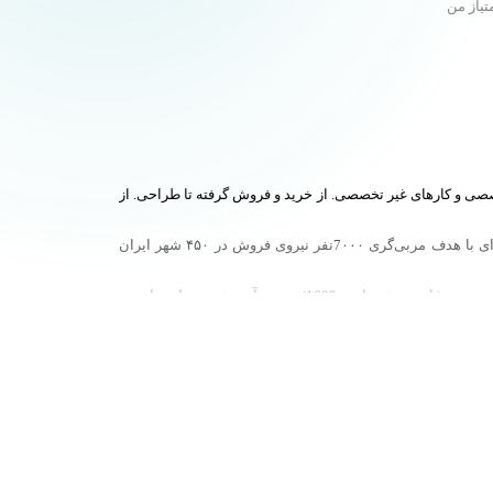
تیاز من
صصی و کارهای غیر تخصصی. از خرید و فروش گرفته تا طراحی. از
خلاصه بسیار زیاد تجربه کردم تا اینکه فهمیدم می‌تونم به دیگران در مسیر رسیدن به اهدافشون کمک کنم. مثل یک مربی! از سال ۱۳۹۹ در مجوعه‌ای با هدف مربی‌گری 7۰۰۰نفر نیروی فروش در ۴۵۰ شهر ایران
مدرس فروش در سازمان مدیریت صنعتی اصفهان مدیر سابق مرکز تجربه خوشایند خرید ( امور مشتریان – 1699) رئیس آموزش برند اسنوا مدیر