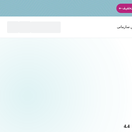
سازمانی
نید
4.4