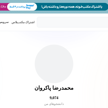
سرویس 
اشتراک مکتب‌پلاس
تدریس ک
محمدرضا پاکروان
9,074
دانشجو‌های من