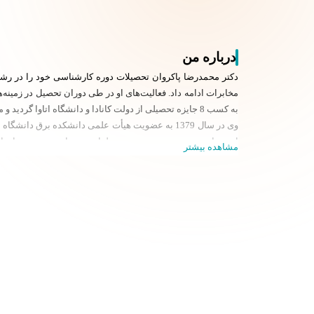
درباره من
دکتر محمدرضا پاکروان تحصیلات دوره کارشناسی خود را در رشته
مخابرات ادامه داد. فعالیت‌های او در طی دوران تحصیل در زمین
به کسب 8 جایزه تحصیلی از دولت کانادا و دانشگاه اتاوا گردید و مقالات منتشر شده او در دو مورد به عنوان مقالات برگزیده IEEE جوایز ویژه‌ای دریافت نمودند.
وی در سال 1379 به عضویت هیأت علمی دانشکده برق 
است. او همچنین در زمینه تحقیق، طراحی و ساخت سیستم‌های ا
مشاهده بیشتر
و نیز ارائه خدمات مشاوره‌ای در این حوزه را به عهده دارد.
او به عنوان مشاور و عضو کمیته‌های تخصصی پژوهشی و صنعتی با
مرکز تحقیقات مخابرات ایران، مرکز صنایع نوین وزارت صنایع، ش
1397و انتخاب توسط فرهنگستان علوم به عنوان مهندس برجسته کشور در حوزه مهندسی برق و کامپیوتر در سال 1396 اشاره نمود.
صفحه‌ی شخصی: