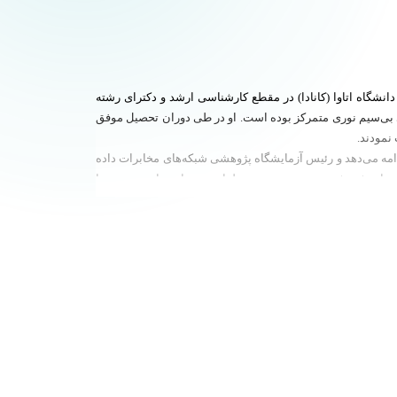
نشگاه اتاوا (کانادا) در مقطع کارشناسی ارشد و دکترای رشته
ای بی‌سیم نوری متمرکز بوده است. او در طی دوران تحصیل موفق
اه ادامه می‌دهد و رئیس آزمایشگاه پژوهشی شبکه‌های مخابرات داده
یت‌های پژوهشی و صنعتی در جهت طراحی و ساخت این سیستم‌ها
عات، وزارت علوم، تحقیقات و فناوری، شورای فناوری اطلاعات،
از جمله مهم‌ترین جوایز کسب شده توسط ایشان می‌تواند به جایزه بین المللی Neal Shepherd از انجمن مهندسین برق و الکترونیک (IEEE) در سال 2001 میلادی، دو جایزه بین المللی خوارزمی در سال‌های 1392 و
http://sina.sharif.ac.ir/~pakravan/