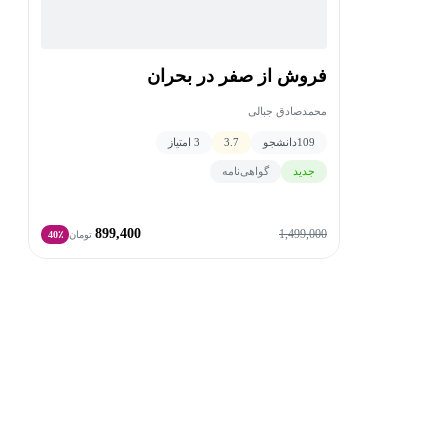
فروش از صفر در بحران
محمدصادق جبالی
109
دانشجو
3.7
3 امتیاز
جدید
گواهی‌نامه
899,400
1,499,000
تومان
40٪