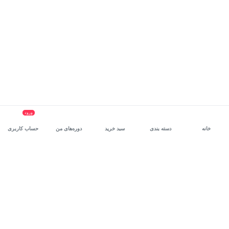
ورود
خانه
دسته بندی
سبد خرید
دوره‌های من
حساب کاربری
سرویس سازمانی مکتب‌خونه
، بستر رشد و توانمندسازی حرفه‌ای
کارکنان در مسیر توسعه‌ فردی آن‌هاست.