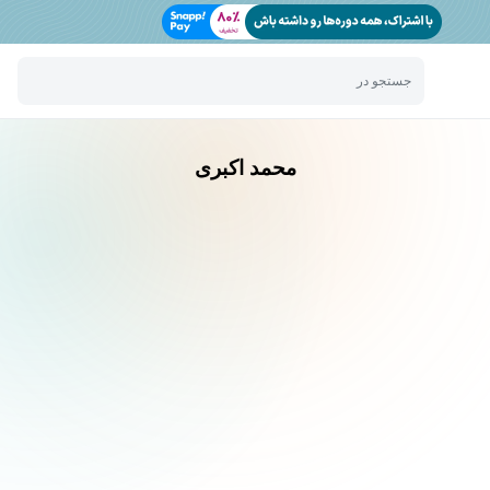
جستجو در
محمد اکبری