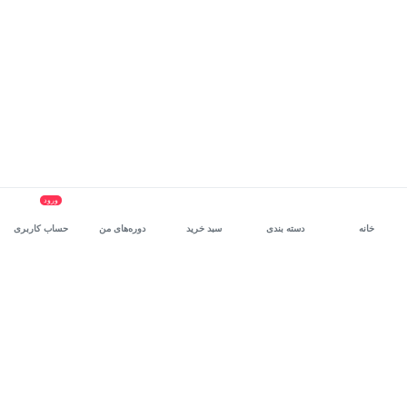
ورود
خانه
دسته بندی
سبد خرید
دوره‌های من
حساب کاربری
سرویس سازمانی مکتب‌خونه
، بستر رشد و توانمندسازی حرفه‌ای
کارکنان در مسیر توسعه‌ فردی آن‌هاست.