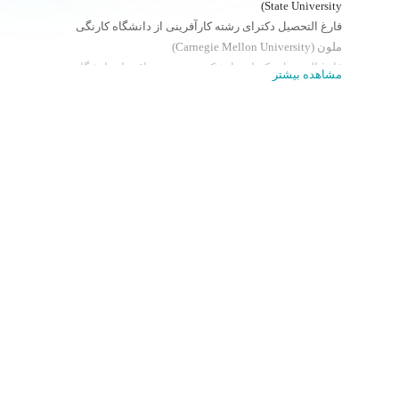
State University)
فارغ التحصیل دکترای رشته کارآفرینی از دانشگاه کارنگی
ملون (Carnegie Mellon University)
فارغ التحصیل دکترای دانشکده مدیریت و اقتصاد دانشگاه
مشاهده بیشتر
کاتولیکا (Católica Lisbon School of Business and
Economics)