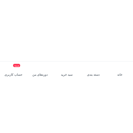
ورود
خانه
دسته بندی
سبد خرید
دوره‌های من
حساب کاربری
سرویس سازمانی مکتب‌خونه
، بستر رشد و توانمندسازی حرفه‌ای
کارکنان در مسیر توسعه‌ فردی آن‌هاست.