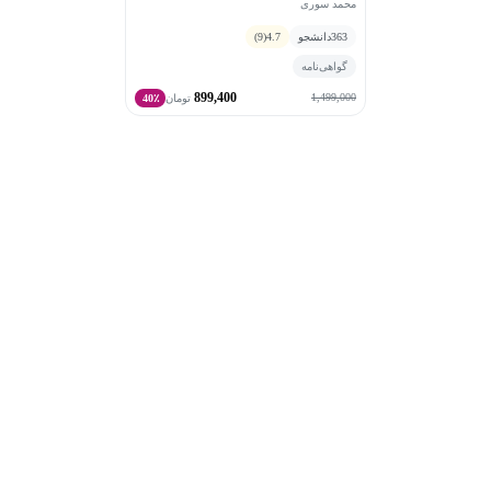
محمد سوری
363
دانشجو
4.7
(9)
گواهی‌نامه
899,400
1,499,000
تومان
40٪