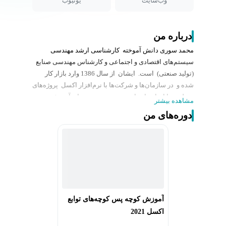
وب‌سایت
یوتیوب
درباره من
محمد سوری دانش آموخته کارشناسی ارشد مهندسی
سیستم‌های اقتصادی و اجتماعی و کارشناس مهندسی صنایع
(تولید صنعتی) است. ایشان از سال 1386 وارد بازار کار
شده و در سازمان‌ها و شرکت‌ها با نرم‌افزار اکسل پروژه‌های
مختلفی را انجام داده است. همچنین دوره‌های آموزشی
مشاهده بیشتر
متعددی به صورت آنلاین و حضوری با استفاده از نرم‌افزار
دوره‌های من
اکسل در سازمان‌ها و شرکت‌های دولتی و خصوصی از جمله
سازمان فرهنگی هنری شهرداری تهران، شرکت نت برگ،
جهاد دانشگاهی تهران، مجتمع فنی تهران، فرهنگسرای
فناوری اطلاعات و…) برگزار نموده است. ایشان از سال
1397 سایت دانشگاه اکسل (Exceluni.ir) را راه‌اندازی
نموده است. کتاب‌های هوشمندی کسب و کار با ابزارهای
نوین در اکسل (کتاب چاپی - انتشارات آوای نور)، 12 نکته که
آموزش کوچه پس کوچه‌های توابع
حرفه‌ای‌ها در اکسل می‌دانند! (کتاب الکترونیکی)، از آثار
اکسل 2021
ایشان است.