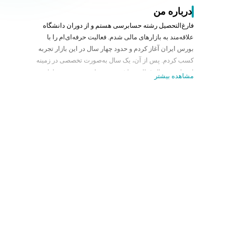
درباره من
فارغ‌التحصیل رشته حسابرسی هستم و از دوران دانشگاه
علاقه‌مند به بازارهای مالی شدم. فعالیت حرفه‌ای‌ام را با
بورس ایران آغاز کردم و حدود چهار سال در این بازار تجربه
کسب کردم. پس از آن، یک سال به‌صورت تخصصی در زمینه
ارزهای دیجیتال فعالیت داشتم و در نهایت مسیرم به بازار
مشاهده بیشتر
فارکس رسید، بازاری که حالا بیش از چهار سال است با علاقه
و تمرکز در آن مشغول معامله‌گری هستم.
در این مدت، به دو سبک معاملاتی پرایس‌اکشن و ICT تسلط
کامل پیدا کرده‌ام و به‌صورت آشنایی عمومی نیز با ولوم
تریدینگ درگیر بوده‌ام. علاوه بر تجربه شخصی در معامله‌گری،
به‌عنوان ادمین یک گروه هزار نفره پاسخگوی سؤالات
بسیاری از معامله‌گران بوده‌ام که همین ارتباط مستمر باعث
شد دید عمیق‌تری نسبت به مشکلات رایج، استراتژی‌های
مؤثر و روش‌های کاربردی بازار پیدا کنم.
حالا تصمیم گرفتم دانشی که در این مسیر به دست آورده‌ام
را در قالب آموزش‌هایی کاربردی و مرحله‌به‌مرحله با شما به
اشتراک بگذارم. اگر با دقت و تعهد مسیر آموزش‌ها را دنبال
کنید، می‌توانید به نتیجه های باورنکردنی دست یابید.