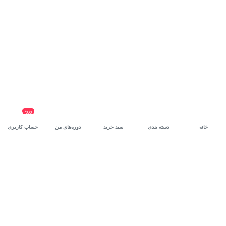
ورود
خانه
دسته بندی
سبد خرید
دوره‌های من
حساب کاربری
سرویس سازمانی مکتب‌خونه
، بستر رشد و توانمندسازی حرفه‌ای
کارکنان در مسیر توسعه‌ فردی آن‌هاست.