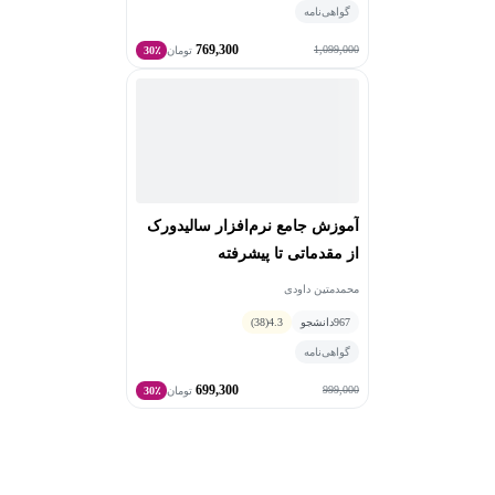
گواهی‌نامه
769,300
1,099,000
تومان
30٪
آموزش جامع نرم‌افزار سالیدورک
از مقدماتی تا پیشرفته
محمدمتین داودی
967
دانشجو
4.3
(38)
گواهی‌نامه
699,300
999,000
تومان
30٪