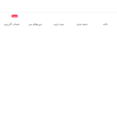
ورود
خانه
دسته بندی
سبد خرید
دوره‌های من
حساب کاربری
سرویس سازمانی مکتب‌خونه
، بستر رشد و توانمندسازی حرفه‌ای
کارکنان در مسیر توسعه‌ فردی آن‌هاست.
درخواست دمو
برنامه‌نویسی