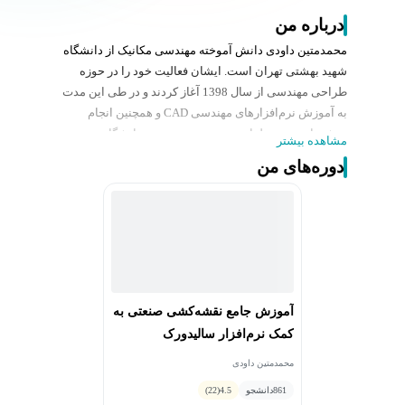
درباره من
محمدمتین داودی دانش آموخته مهندسی مکانیک از دانشگاه
شهید بهشتی تهران است. ایشان فعالیت خود را در حوزه
طراحی مهندسی از سال 1398 آغاز کردند و در طی این مدت
به آموزش نرم‌افزارهای مهندسی CAD و همچنین انجام
پروژه‌های متعدد طراحی مهندسی صنعتی و دانشگاهی
مشاهده بیشتر
پرداختند. از زمینه‌های مورد علاقه ایشان طراحی و ساخت
دوره‌های من
سیستم‌های مهندسی با رویکرد کنترل و هوشمندسازی است.
ایشان همچنین به نرم‌افزارهای برنامه‌نویسی مانند پایتون و
متلب مسلط بوده و به دوره‌های متعدد پروژه محور با
محوریت مباحث تخصصی مهندسی مکانیک می‌پردازند. وی در
حال حاضر در حال کار بر روی یک ربات همه جهته در
آزمایشگاه رباتیک و سیستم‌های هوشمند دانشکده مکانیک
دانشگاه شهید بهشتی هستند و در بحث طراحی و ساخت بدنه
آموزش جامع نقشه‌کشی صنعتی به
و ارتباطات داخلی ربات فعالیت دارند. از علایق پژوهشی
کمک نرم‌افزار سالیدورک
ایشان می‌توان به مطالعه و طراحی و مهندسی معکوس
ربات‍‌های صنعتی گوناگون اشاره کرد.
محمدمتین داودی
861
دانشجو
4.5
(22)