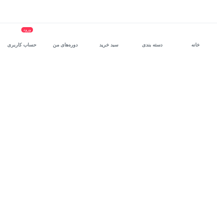
ورود
خانه
دسته بندی
سبد خرید
دوره‌های من
حساب کاربری
سرویس سازمانی مکتب‌خونه
، بستر رشد و توانمندسازی حرفه‌ای
کارکنان در مسیر توسعه‌ فردی آن‌هاست.
درخواست دمو
برنامه‌نویسی