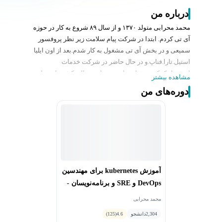
درباره من
محمد محرابی متولد ۱۳۷۰ و از سال ۸۹ شروع به کار در حوزه
آی تی کردم. ابتدا در شرکت پیام سلامت زیر نظر پروفسور
سمیعی و در بخش آی تی مشغول به کار شدم.بعد از اون ایلیا
استیل.تارا.فناپ.و در حال حاضر در شرکت خدمات
انفورماتیک که مسئول تمام زیر ساخت مالی کشور از جمله
مشاهده بیشتر
پایا ساتنا شبا شاپرک و غیره هست مشغول به کارم.
دوره‌های من
تیم لید دواوپس و معمار زیرساخت ابری اون ها هستم.
تجربه عمیق در حوزه فضای ابری و کلاستر کوبرنتیز دارم و در
پرتراکنش ترین و امن ترین بستر کل کشور این ابزار ها رو
راه اندازی کردم.
آموزش kubernetes برای مهندسین
DevOps و SRE و برنامه‌نویسان -
مبتدی تا پیشرفته
محمد محرابی
2,304
دانشجو
4.6
(125)