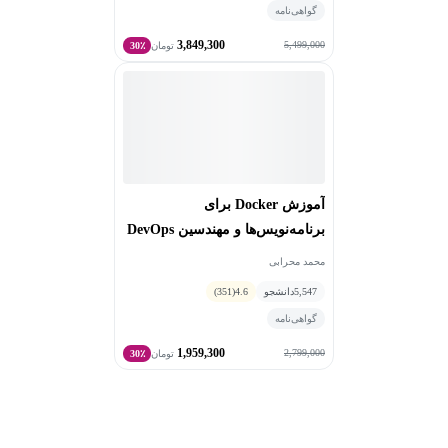
گواهی‌نامه
3,849,300
5,499,000
تومان
30٪
آموزش Docker برای
برنامه‌نویس‌ها و مهندسین DevOps
محمد محرابی
5,547
دانشجو
4.6
(351)
گواهی‌نامه
1,959,300
2,799,000
تومان
30٪