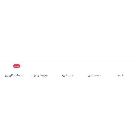
ورود
خانه
دسته بندی
سبد خرید
دوره‌های من
حساب کاربری
سرویس سازمانی مکتب‌خونه
، بستر رشد و توانمندسازی حرفه‌ای
کارکنان در مسیر توسعه‌ فردی آن‌هاست.