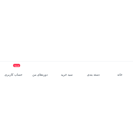
ورود
خانه
دسته بندی
سبد خرید
دوره‌های من
حساب کاربری
سرویس سازمانی مکتب‌خونه
، بستر رشد و توانمندسازی حرفه‌ای
کارکنان در مسیر توسعه‌ فردی آن‌هاست.