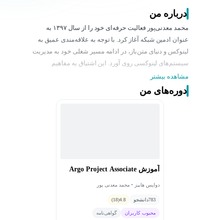
درباره من
محمد معدنی‌پور فعالیت حرفه‌ای خود را از سال ۱۳۹۷ به
عنوان ادمین شبکه آغاز کرد. با توجه به علاقه‌مندی عمیق به
لینوکس و دنیای متن‌باز، در ادامه مسیر شغلی خود به مدیریت
سیستم‌های لینوکسی روی آورد. این اشتیاق به مفاهیم
اتوماسیون و بهینه‌سازی فرآیندهای توسعه نرم‌افزار او را به
مشاهده بیشتر
حوزه مهندسی DevOps هدایت کرد. وی با تمرکز بر
دوره‌های من
زیرساخت‌های بانکی کشور تجربه‌ای ارزشمند کسب کرد و
اکنون به عنوان مهندس DevOps در یک شرکت بین‌المللی به
فعالیت خود ادامه می‌دهد.
آموزش Argo Project Associate
دواپس هابیز • محمد معدنی پور
783
دانشجو
4.8
(18)
محبوب کاربران
گواهی‌نامه