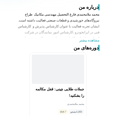
درباره من
محمد ملامحمدی فارغ التحصیل مهندسی مکانیک طراح
نیروگاه‌های خورشیدی و قطعات صنعتی فعالیت داشته است.
ایشان تجربه فعالیت با عنوان کارشناس پذیرش و کارشناس
فنی در ایرانخودرو ،کارشناس امور نمایندگان در شرکت
کرمان دیزل را در کارنامه خود دارند و هم اکنون به عنوان
مشاهده بیشتر
مشاور و مترجم زبان چینی برای صنایع و شرکت های
دوره‌های من
خودروسازی فعالیت می‌کنند.
از سوابق آموزشی ایشان می‌توان به سابقه تدریس دربیش
از ۱۵ دوره زبان چینی و انگلیسی بصورت حضوری و آنلاین
اشاره نمود.
جملات طلایی چینی: قفل مکالمه
را بشکنید!
محمد ملامحمدی
383
دانشجو
4.7
(6)