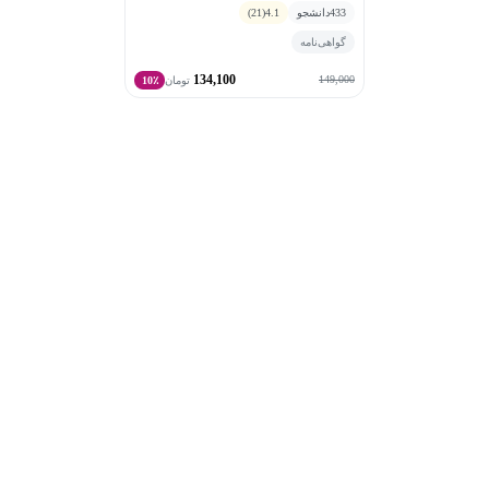
433
دانشجو
4.1
(21)
گواهی‌نامه
134,100
149,000
تومان
10٪