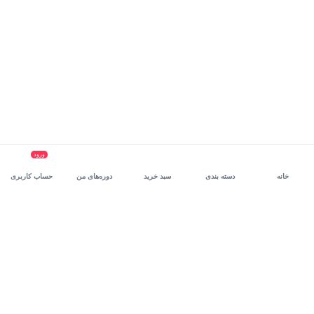
ورود
خانه
دسته بندی
سبد خرید
دوره‌های من
حساب کاربری
سرویس سازمانی مکتب‌خونه
، بستر رشد و توانمندسازی حرفه‌ای
کارکنان در مسیر توسعه‌ فردی آن‌هاست.