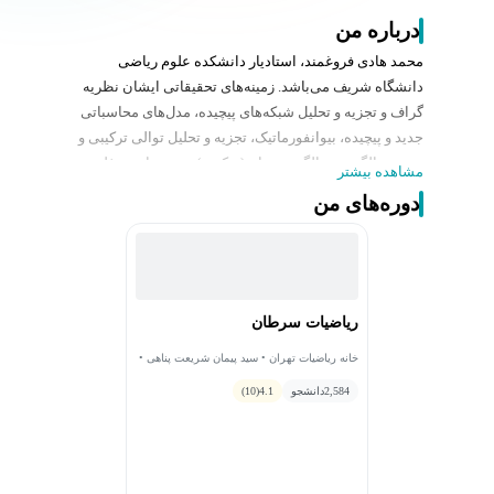
درباره من
محمد هادی فروغمند، استادیار دانشکده علوم ریاضی
دانشگاه شریف می‌باشد. زمینه‌های تحقیقاتی ایشان نظریه
گراف و تجزیه و تحلیل شبکه‌های پیچیده، مدل‌های محاسباتی
جدید و پیچیده، بیوانفورماتیک، تجزیه و تحلیل توالی ترکیبی و
جستجو الگوریتم، الگوریتم‌ها و (ترکیبی) بهینه سازی و فلسفه
مشاهده بیشتر
علوم کامپیوتر است.
دوره‌های من
ایشان در سال 2001 عضو تیم المپیاد کامپیوتر ایران بودند و
در این سال توانستند مدال طلا این مسابقات را کسب کنند و
همچنین در سال‌های 2005 و 2007 جز سرپرستان تیم بودند
که در هر کدام از سال‌ها مجموعا 4 مدال توسط تیم المپیاد
کامپیوتر بدست آمده است.
ریاضیات سرطان
خانه ریاضیات تهران • سید پیمان شریعت پناهی •
مهدی صادقی • محمد هادی فروغمند • سید امیر
2,584
مرعشی
دانشجو
4.1
(10)