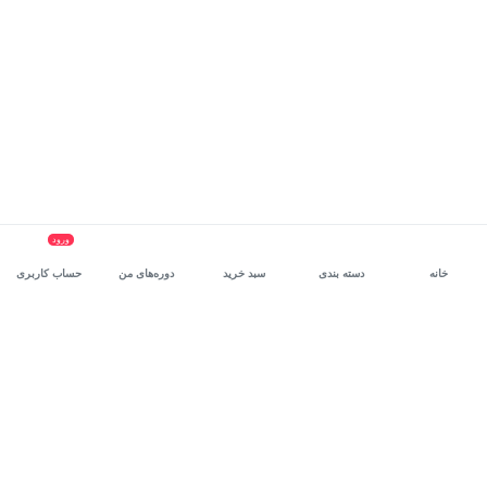
ورود
خانه
دسته بندی
سبد خرید
دوره‌های من
حساب کاربری
سرویس سازمانی مکتب‌خونه
، بستر رشد و توانمندسازی حرفه‌ای
کارکنان در مسیر توسعه‌ فردی آن‌هاست.