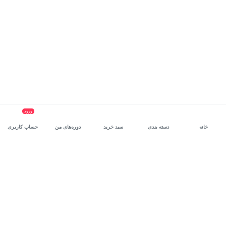
ورود
خانه
دسته بندی
سبد خرید
دوره‌های من
حساب کاربری
سرویس سازمانی مکتب‌خونه
، بستر رشد و توانمندسازی حرفه‌ای
کارکنان در مسیر توسعه‌ فردی آن‌هاست.