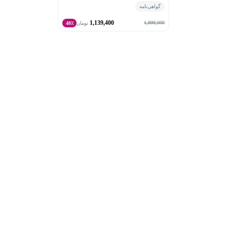
گواهی‌نامه
1,139,400
1,899,000
تومان
40٪