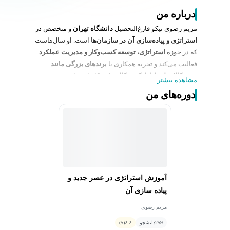
درباره من
مریم رضوی نیکو فارغ‌التحصیل
دانشگاه تهران
و متخصص در
استراتژی و پیاده‌سازی آن در سازمان‌ها
است. او سال‌هاست
که در حوزه
استراتژی، توسعه کسب‌وکار و مدیریت عملکرد
فعالیت می‌کند و تجربه همکاری با
برندهای بزرگی مانند
دیجی‌کالا، علی‌بابا، ازکی و کاله
را در کارنامه دارد.
مشاهده بیشتر
در مسیر حرفه‌ای خود، مسئولیت‌های کلیدی متعددی را بر
دوره‌های من
عهده داشته است، از جمله مدیریت ارشد استراتژی، مدیریت
پروژه‌های استراتژیک، مشاوره مدیریت برنامه‌ریزی، توسعه
استراتژی، مدیریت تعالی پروژه، مدیریت روابط عمومی،
کارشناسی مدیریت پروژه EPC و همچنین مدیریت ارتباط با
مشتریان.
مریم رضوی نیکو با رویکردی مبتنی بر
تحلیل، توسعه و
بهینه‌سازی فرآیندها
در سازمان‌ها، همواره به دنبال ایجاد
آموزش استراتژی در عصر جدید و
تحول و رشد در کسب‌وکارها بوده و نقش کلیدی در مدیریت
پیاده سازی آن
عملکرد و پیشبرد اهداف استراتژیک سازمان‌ها ایفا کرده
است.
مریم رضوی
259
دانشجو
2.2
(5)