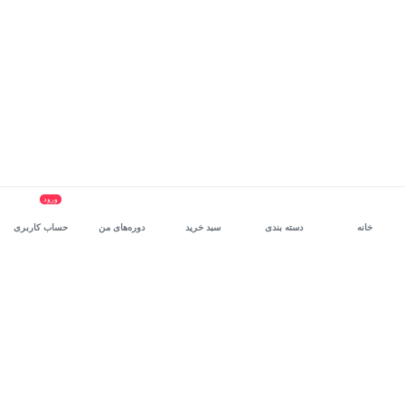
ورود
خانه
دسته بندی
سبد خرید
دوره‌های من
حساب کاربری
سرویس سازمانی مکتب‌خونه
، بستر رشد و توانمندسازی حرفه‌ای
کارکنان در مسیر توسعه‌ فردی آن‌هاست.