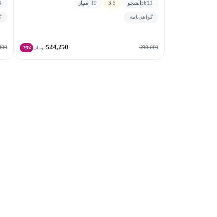
611
دانشجو
3.5
19 امتیاز
4
گواهی‌نامه
گ
524,250
000
699,000
تومان
25٪