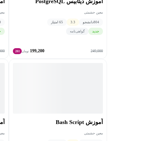
آموزش دیتابیس PostgreSQL
آمو
معین حشمتی
معی
804
دانشجو
3.3
65 امتیاز
0
جدید
گواهی‌نامه
ج
199,200
000
249,000
تومان
20٪
آموزش Bash Script
آمو
معین حشمتی
معی