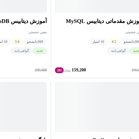
زش مقدماتی دیتابیس MySQL
آموزش دیتابیس MongoDB
ن حشمتی
معین حشمتی
26
دانشجو
4.2
16 امتیاز
369
دانشجو
3.6
10 امتیاز
دید
گواهی‌نامه
جدید
گواهی‌نامه
159,200
299,000
199,
تومان
20٪