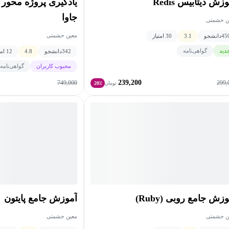
زش دیتابیس Redis
یادگیری پروژه محور ب
جاوا
ن حشمتی
معین حشمتی
45
دانشجو
3.1
30 امتیاز
دید
گواهی‌نامه
342
دانشجو
4.8
12 امتیاز
محبوب کاربران
گواهی‌نامه
239,200
749,000
299,
تومان
20٪
زش جامع روبی (Ruby)
آموزش جامع پایتون
ن حشمتی
معین حشمتی