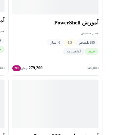
آمو
آموزش PowerShell
معی
معین حشمتی
6
185
دانشجو
4.3
6 امتیاز
ج
جدید
گواهی‌نامه
279,200
000
349,000
تومان
20٪