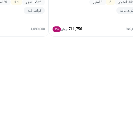
15
دانشجو
5
2 امتیاز
546
دانشجو
4.4
29 امتیاز
واهی‌نامه
گواهی‌نامه
711,750
1,099,000
949,
تومان
25٪