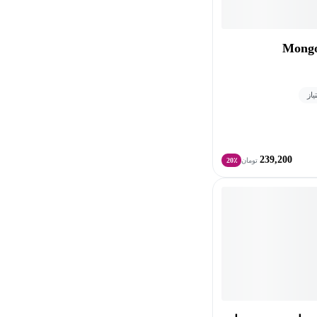
239,200
تومان
20٪