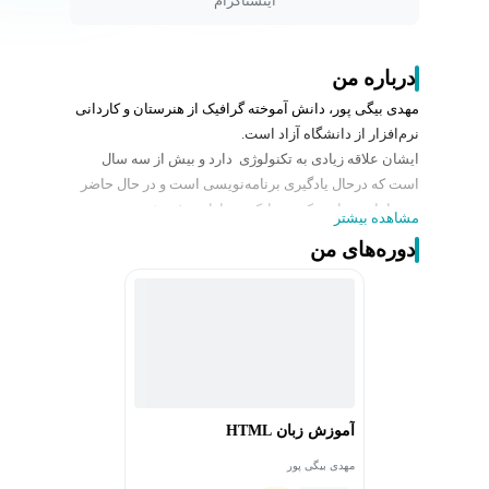
اینستاگرام
درباره من
مهدی بیگی پور، دانش آموخته گرافیک از هنرستان و کاردانی
نرم‌افزار از دانشگاه آزاد است.
ایشان علاقه زیادی به تکنولوژی دارد و بیش از سه سال
است که درحال یادگیری برنامه‌نویسی است و در حال حاضر
چند تا بازی ساخته که در مایکت و بازار به فروش می‌رود. وی
مشاهده بیشتر
از ابتدای سال 1403 شروع به تدریس کرده و ضبط دوره‌های
دوره‌های من
آموزشی کرده است.
مهارت ایشان در سی شارپ و یونیتی و فلاتر و وردپرس
است.
آموزش زبان HTML
مهدی بیگی پور