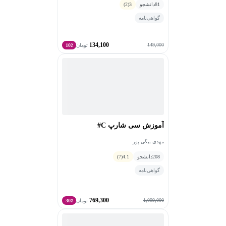
81
دانشجو
3
(2)
گواهی‌نامه
134,100
149,000
تومان
10٪
آموزش سی شارپ C#
مهدی بیگی پور
208
دانشجو
4.1
(7)
گواهی‌نامه
769,300
1,099,000
تومان
30٪