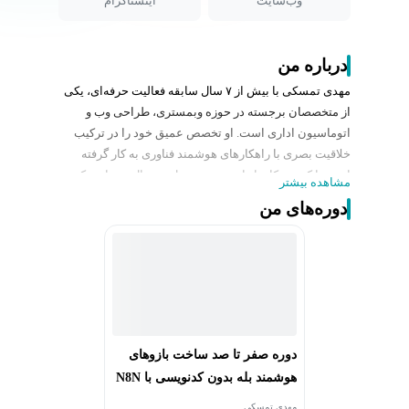
وب‌سایت
اینستاگرام
درباره من
مهدی تمسکی با بیش از ۷ سال سابقه فعالیت حرفه‌ای، یکی
از متخصصان برجسته در حوزه وبمستری، طراحی وب و
اتوماسیون اداری است. او تخصص عمیق خود را در ترکیب
خلاقیت بصری با راهکارهای هوشمند فناوری به کار گرفته
است تا کسب‌وکارها را در مسیر تحول دیجیتال همراهی کند.
مشاهده بیشتر
مهدی تمسکی تاکنون طراحی و پشتیبانی بیش از ۵۰ وبسایت
دوره‌های من
را بر عهده داشته و با همکاری نزدیک با بیش از ۳۰ موسسه
تجاری، نیازهای آن‌ها را به راهکارهای آنلاین کارآمد تبدیل
کرده است. از جمله خدمات تخصصی او می‌توان به
پیاده‌سازی سیستم‌های اتوماسیون برای بیش از ۱۰ مجموعه
جهت بهینه‌سازی فرآیندهای کاری اشاره کرد.
از دستاوردها و تخصص‌های حرفه‌ای مهدی تمسکی می‌توان
به موارد زیر اشاره کرد:
دوره صفر تا صد ساخت بازوهای
* طراحی و توسعه وبسایت‌های اختصاصی و کاربردی
هوشمند بله بدون کدنویسی با N8N
* پیاده‌سازی راهکارهای اتوماسیون و هوشمندسازی
کسب‌وکار
مهدی تمسکی