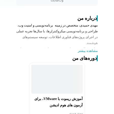
وب‌سایت
درباره من
مهدی حمیدی، متخصص در زمینه برنامه‌نویسی و امنیت وب،
طراحی و برنامه‌نویسی میکروکنترلرها، با سال‌ها تجربه عملی
در اجرای پروژه‌های فناوری اطلاعات، توسعه سیستم‌های
هوشمند.
سابقه فعالیت به‌عنوان توسعه‌دهنده ارشد وب و سیستم‌های
مشاهده بیشتر
نوین، مدیر فنی پروژه‌های میکروکنترلر در شرکت ریموت
دوره‌های من
وی‌ام را در کارنامه خود دارد.
همچنین، با ترکیب دانش الکترونیک و موسیقی، در طراحی و
توسعه سینتی‌سایزرها، کنترلرهای MIDI و ابزارهای موسیقی
الکترونیک فعالیت داشته است.
در حال حاضر، به‌عنوان مشاور و مدرس دوره‌های تخصصی در
حوزه برنامه‌نویسی میکروکنترلرها، طراحی و مجازی‌سازی
سیستم‌ها و بردهای توسعه فعالیت می‌کند.
آموزش ریموت با VMware، برای
آزمون های هوم ادیشن
مهدی حمیدی