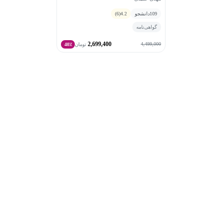
109
دانشجو
4.2
(6)
گواهی‌نامه
2,699,400
4,499,000
تومان
40٪