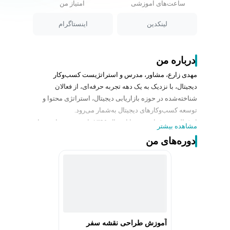
ساعت‌های آموزشی
امتیاز من
لینکدین
اینستاگرام
درباره من
مهدی زارع، مشاور، مدرس و استراتژیست کسب‌وکار
دیجیتال، با نزدیک به یک دهه تجربه حرفه‌ای، از فعالان
شناخته‌شده در حوزه بازاریابی دیجیتال، استراتژی محتوا و
توسعه کسب‌وکارهای دیجیتال به‌شمار می‌رود.
او فعالیت حرفه‌ای خود را از سال ۱۳۹۵ با ورود به دنیای مدیا و
مشاهده بیشتر
تولید محتوا آغاز کرد و همزمان با همکاری با نشریات معتبر
دوره‌های من
بعنوان نویسنده، به‌مدت دو سال، مسئولیت واحد رسانه یک
مجموعه تحقیقاتی را بر عهده داشت.
مهدی زارع تحصیلات کارشناسی ارشد خود را در رشته
کارآفرینی بین‌الملل در دانشگاه تهران ادامه داد و در همین
مسیر، همکاری خود را با برنامه تلوزیونیِ کسب‌وکاریِ میدون
آغاز کرد.
پس از سال‌ها همراهی نزدیک با کارآفرینان و صاحبان
آموزش طراحی نقشه سفر
کسب‌وکار به‌عنوان مشاور دیجیتال مارکتینگ و سرپرست