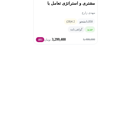
مشتری و استراتژی تعامل با
کلینیک مشاوره میدون، مسیر حرفه‌ای او به همکاری با
مشتری
سازمان‌ها و شرکت‌های بزرگ گسترش یافت.
مهدی زارع
در این سال‌ها، تجربه همکاری با برندهایی همچون همراه اول،
350
دانشجو
4.2
(28)
صاشکو و ستاره اول را در کارنامه خود ثبت کرده است.
جدید
گواهی‌نامه
از جمله سوابق و مسئولیت‌های حرفه‌ای مهندس زارع
3,299,400
می‌توان به موارد زیر اشاره کرد:
5,499,000
تومان
40٪
مدیر محصول و کارشناس کمپین‌های دیجیتال ستاره اول
(اپلیکیشن ستاره‌یک و ‎#1*) مدیر دیجیتال مارکتینگ صاشکو
(برندهای بن‌زا و خضراء) متخصص دیجیتال مارکتینگ همراه
اول سرپرست واحد کلینیک مشاوره مجموعه میدون مشاور و
مدرس دیجیتال مارکتینگ و کسب‌وکار سامانه میدون
مهدی زارع با تکیه بر ترکیب تجربه عملی، نگاه استراتژیک و
شناخت عمیق از رفتار بازار و کاربران، همواره تلاش کرده
است آموزش و مشاوره را به ابزاری برای تصمیم‌سازی
دقیق‌تر، رشد پایدار و خلق ارزش واقعی برای کسب‌وکارها
تبدیل کند.