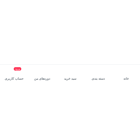
ورود
خانه
دسته بندی
سبد خرید
دوره‌های من
حساب کاربری
سرویس سازمانی مکتب‌خونه
، بستر رشد و توانمندسازی حرفه‌ای
کارکنان در مسیر توسعه‌ فردی آن‌هاست.