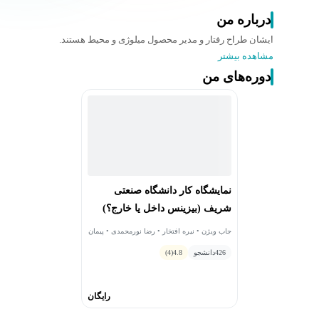
درباره من
ایشان طراح رفتار و مدیر محصول میلوژی و محیط هستند.
مشاهده بیشتر
دوره‌های من
نمایشگاه کار دانشگاه صنعتی
شریف (بیزینس داخل یا خارج؟)
جاب ویژن • نیره افتخار • رضا نورمحمدی • پیمان
سرحدی • مهدی علیپور
426
دانشجو
4.8
(4)
رایگان