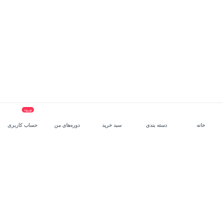
ورود
خانه
دسته بندی
سبد خرید
دوره‌های من
حساب کاربری
سرویس سازمانی مکتب‌خونه
، بستر رشد و توانمندسازی حرفه‌ای
کارکنان در مسیر توسعه‌ فردی آن‌هاست.