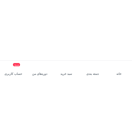
ورود
خانه
دسته بندی
سبد خرید
دوره‌های من
حساب کاربری
سرویس سازمانی مکتب‌خونه
، بستر رشد و توانمندسازی حرفه‌ای
کارکنان در مسیر توسعه‌ فردی آن‌هاست.