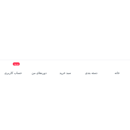
ورود
خانه
دسته بندی
سبد خرید
دوره‌های من
حساب کاربری
سرویس سازمانی مکتب‌خونه
، بستر رشد و توانمندسازی حرفه‌ای
کارکنان در مسیر توسعه‌ فردی آن‌هاست.