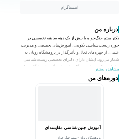
اینستاگرام
درباره من
دکتر میثم جنگ‌خواه با بیش از یک دهه سابقه تخصصی در
حوزه زیست‌شناسی تکوینی، آموزش‌های تخصصی و مدیریت
علمی، از چهره‌های فعال و تأثیرگذار در پژوهشگاه رویان به
شمار می‌رود. ایشان دارای دکترای تخصصی زیست‌شناسی
سلولی و تکوینی از دانشگاه علم و فرهنگ و پژوهشگاه رویان
مشاهده بیشتر
هستند و مسیر حرفه‌ای خود را با تمرکز بر آموزش، پژوهش و
دوره‌های من
توسعه علمی ادامه داده‌اند.
دکتر جنگ‌خواه تاکنون نقش‌های کلیدی متعددی از جمله مدیر
آموزش‌های تخصصی، مدیر مرکز آموزش‌های بین‌الملل
(کیش) و مدیر آموزش‌های الکترونیک پژوهشگاه رویان را بر
عهده داشته و در تربیت صدها دانش‌پژوه و همکاری با
نهادهای علمی و آموزشی نقش مؤثری ایفا کرده است. سبک
آموزشی ایشان مبتنی بر انتقال مفاهیم پیچیده به زبان ساده،
آموزش جنین‌شناسی مقایسه‌ای
کاربردی و قابل اجراست که همواره مورد توجه مخاطبان
قرار گرفته است.
پژوهشگاه رویان • میثم جنگ خواه