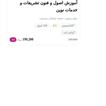
آموزش اصول و فنون تشریفات و
خدمات نوین
میثم رضوی • محمد سبحانی سرشت
607
دانشجو
4.5
108 امتیاز
گواهی‌نامه
199,200
249,000
تومان
20٪