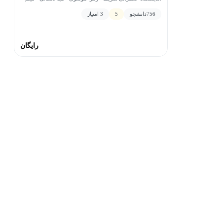
هاشم خانی • الهه فاطمی پور • احمدرضا احسانیان مفرد • نرگس
756
دانشجو
5
3 امتیاز
حاجی ملا درویش • جعفر خیر خواهان • محمد تقی سعیدی •
خانم جوادی نسب • شهرام حشمت • نسرین امیدوار • حسین
جوشقانی • سحر سنگی • مجید عینیان
رایگان