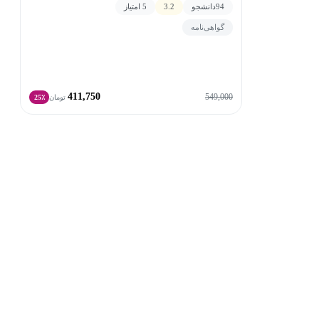
94
دانشجو
3.2
5 امتیاز
گواهی‌نامه
411,750
549,000
تومان
25٪