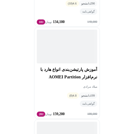
290
دانشجو
4.6
(18)
گواهی‌نامه
134,100
149,000
تومان
10٪
آموزش پارتیشن‌بندی انواع هارد با
نرم‌افزار AOMEI Partition
میلاد مرادی
199
دانشجو
4.8
(8)
گواهی‌نامه
159,200
199,000
تومان
20٪