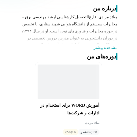
درباره من
میلاد مرادی، فارغ‌التحصیل کارشناسی ارشد مهندسی برق –
مخابرات سیستم از دانشگاه هوایی شهید ستاری، با تخصص
در حوزه مخابرات و فناوری‌های نوین است. او در سال ۱۳۹۴،
در دوران دانشجویی به عنوان مدرس دروس تخصصی در
دانشگاه فعالیت خود را آغاز کرد و از آن زمان تاکنون در
مشاهده بیشتر
زمینه‌های مختلف آموزشی و پژوهشی در این حوزه‌ها مشغول
دوره‌های من
به تدریس بوده است. میلاد مرادی مؤلف یک کتاب علمی و
دارای تعدادی مقاله پژوهشی در زمینه مخابرات می‌باشد.
از سوابق تدریسی ایشان می‌توان به تدریس در حوزه‌های
شبکه و IT، شبکه‌های عصبی، و زبان‌های برنامه‌نویسی متلب
و پایتون اشاره کرد. همچنین، وی در زمینه برق خودرو نیز
تدریس داشته است که نشان‌دهنده گستردگی تخصص‌ها و
تجربه‌های ایشان در زمینه‌های مختلف مهندسی است.
آموزش WORD برای استخدام در
ادارات و شرکت‌ها
میلاد مرادی
2,198
دانشجو
4.6
(226)