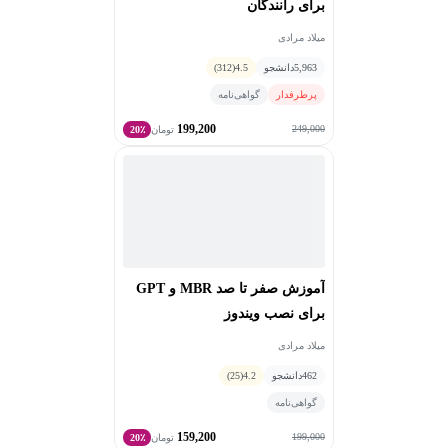
برای رانندگان
میلاد مرادی
5,963
دانشجو
4.5
(312)
پرطرفدار
گواهی‌نامه
199,200
249,000
تومان
20٪
آموزش صفر تا صد MBR و GPT
برای نصب ویندوز
میلاد مرادی
462
دانشجو
4.2
(25)
گواهی‌نامه
159,200
199,000
تومان
20٪