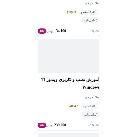
میلاد مرادی
1,461
دانشجو
4.3
(83)
گواهی‌نامه
134,100
149,000
تومان
10٪
آموزش نصب و کاربری ویندوز 11
Windows
میلاد مرادی
611
دانشجو
4.5
(41)
گواهی‌نامه
239,200
299,000
تومان
20٪