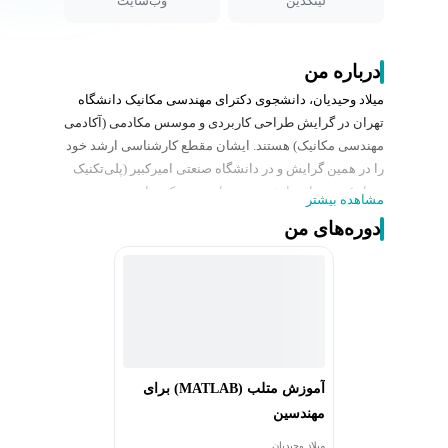
لینکدین
وب‌سایت
درباره من
میلاد وحیدیان، دانشجوی دکترای مهندسی مکانیک دانشگاه
تهران در گرایش طراحی کاربردی و موسس مکادمی (آکادمی
مهندسی مکانیک) هستند. ایشان مقطع کارشناسی ارشد خود
را در همین گرایش و در دانشگاه صنعتی امیرکبیر (پلی‌تکنیک
تهران) به عنوان دانشجوی ممتاز سپری کرده‌اند. مهندس
مشاهده بیشتر
میلاد وحیدیان، تدریس حرفه‌ای را از سال 1395 در دانشگاه
دوره‌های من
صنعتی امیرکبیر (پلی‌تکنیک تهران) به عنوان دستیار آموزشی
(TA) شروع کرده و سپس در انجمن‌های علمی و آموزشگاه
مختلفی به صورت حضوری و آنلاین تدریس کرده‌اند. ایشان
مدرس روش المان محدود (FEM)، نرم افزار آباکوس
(Abaqus)، متلب (MATLAB) و زبان برنامه نویسی پایتون
(Python) هستند
آموزش متلب (MATLAB) برای
مهندسین
میلاد وحیدیان