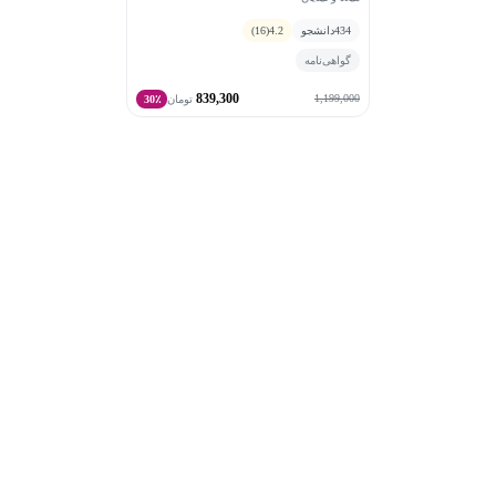
434
دانشجو
4.2
(16)
گواهی‌نامه
839,300
1,199,000
تومان
30٪