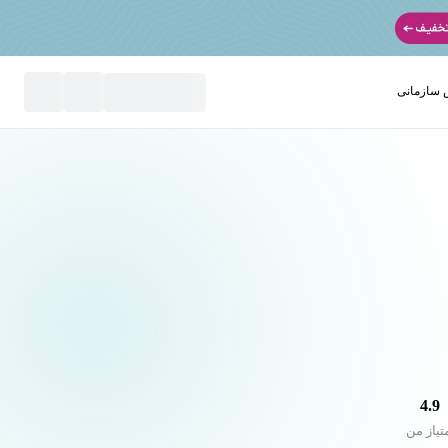
سازمانی
نید
4.9
تیاز من