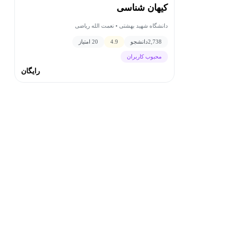
کیهان شناسی
دانشگاه شهید بهشتی • نعمت الله ریاضی
2,738
دانشجو
4.9
20 امتیاز
محبوب کاربران
رایگان