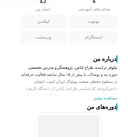
4.2
6
ساعت‌های آموزشی
امتیاز من
یوتیوب
لینکدین
اینستاگرام
وب‌سایت
درباره من
نیلوفر ترابنده، طراح لباس، پژوهشگر و مدرس تخصصی
حوزه مد و پوشاک، با بیش از ۱۵ سال سابقه فعالیت حرفه‌ای
در سطوح مختلف صنعت پوشاک ایران است. ایشان
دانش‌آموخته کارشناسی طراحی لباس از دانشگاه الزهرا
وکارشناسی ارشد پژوهش هنر بوده و با نگاهی مدیریتی به
مشاهده بیشتر
این صنعت، دوره MBA مدیریت ریتیل مد را نیز دردانشگاه
دوره‌های من
تهران سپری کرده‌اند.
خانم ترابنده طی سال‌ها فعالیت خود، به عنوان طراح لباس،
استایلیست و مشاور با برندهای مطرحی همچون سالیان و