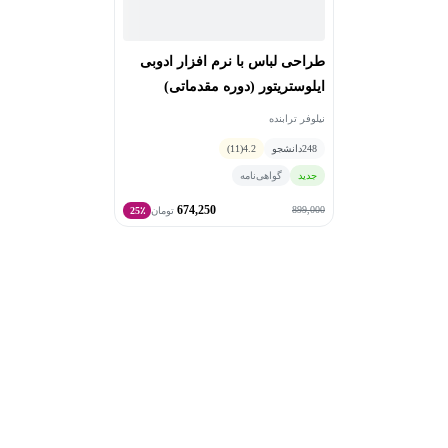
ناریان و مجموعه‌های معتبر مزونی همکاری داشته است.
ایشان همچنین عضو فعال و مدرس انجمن طراحان لباس و
پارچه ایران بوده و با تاسیس موسسه طراحان برتر و مجله
طراحی لباس با نرم افزار ادوبی
تخصصی تهران‌مدا، نقشی کلیدی درآموزش و اطلاع‌رسانی
ایلوستریتور (دوره مقدماتی)
مدرن در این حوزه ایفا کرده است.
نیلوفر ترابنده
از دستاوردهای حرفه‌ای و سوابق آموزشی ایشان می‌توان به
248
دانشجو
4.2
(11)
موارد زیر اشاره کرد:
جدید
گواهی‌نامه
674,250
آموزش بیش از ۱۰۰۰ دانشجو در دوره‌های حضوری و آنلاین
899,000
تومان
25٪
طراحی لباس و نرم‌افزارهای تخصصی.
موسس و مدیر
مسئول مجله و پادکست تخصصی «تهران‌مدا».
برگزارکننده
ده ها سمینار، ورکشاپ و وبینار تخصصی در زمینه‌های
ترندشناسی، استایلینگ و طراحی لباس.
نویسنده و تولید
کننده محتوای تخصصی در حوزه مد و پوشاک
رویکرد آموزشی نیلوفر ترابنده در این دوره، فراتر از
ابزارهای نرم‌افزاری است. او با تمرکز بر نیاز واقعی بازار کار
وانتقال تجربیات عملی خود در همکاری با برندها، به
دانشجویان کمک می‌کند تا از صفر تا صدِ طراحی فنی و