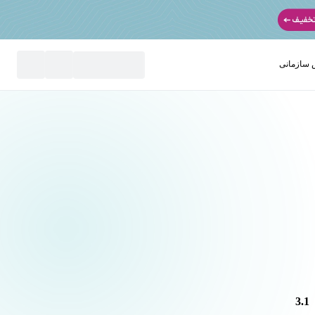
سازمانی
نید
3.1