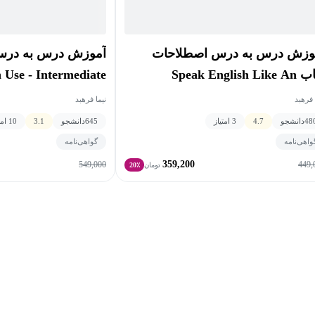
وزش درس به درس اصطلاحات
کتاب Speak English Like An
A
Ameri ترم A
نیما فرهبد
 فرهبد
645
دانشجو
3.1
10 امتیاز
48
دانشجو
4.7
3 امتیاز
گواهی‌نامه
واهی‌نامه
359,200
549,000
449,
تومان
20٪