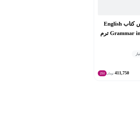
آموزش درس به درس کتاب English
Grammar in Use - Intermediate ترم
411,750
تومان
25٪