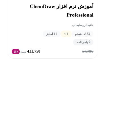
آموزش نرم افزار ChemDraw
Professional
هانیه لزرسلیمانی
353
دانشجو
4.4
11 امتیاز
گواهی‌نامه
411,750
549,000
تومان
25٪